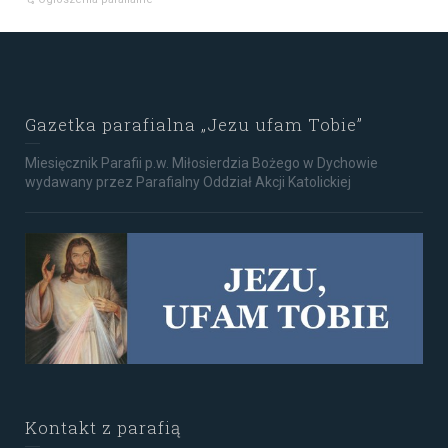
Gazetka parafialna „Jezu ufam Tobie”
Miesięcznik Parafii p.w. Miłosierdzia Bożego w Dychowie
wydawany przez Parafialny Oddział Akcji Katolickiej
Kontakt z parafią