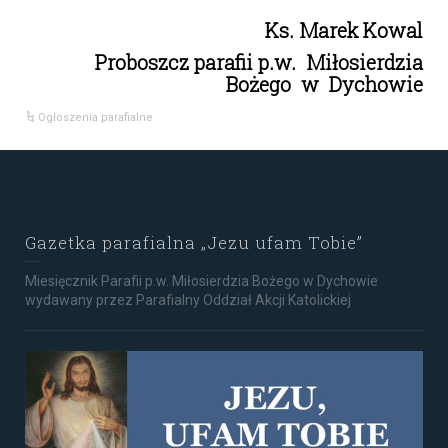
Ks. Marek Kowal
Proboszcz parafii p.w. Miłosierdzia
Bożego w Dychowie
Ogłoszenia parafialne
Gazetka parafialna „Jezu ufam Tobie”
Miesięcznik Parafii p.w. Miłosierdzia Bożego w Dychowie
wydawany przez Parafialny Oddział Akcji Katolickiej