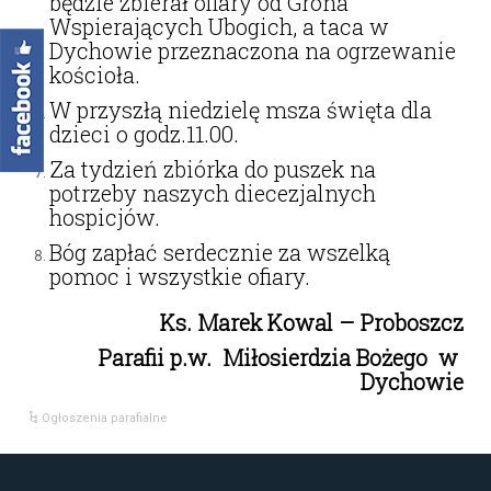
będzie zbierał ofiary od Grona
Wspierających Ubogich, a taca w
Dychowie przeznaczona na ogrzewanie
kościoła.
W przyszłą niedzielę msza święta dla
dzieci o godz.11.00.
Za tydzień zbiórka do puszek na
potrzeby naszych diecezjalnych
hospicjów.
Bóg zapłać serdecznie za wszelką
pomoc i wszystkie ofiary.
Ks. Marek Kowal – Proboszcz
Parafii
p.w. Miłosierdzia Bożego w
Dychowie
Ogłoszenia parafialne