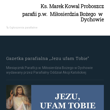
Ks. Marek Kowal Proboszcz
parafii p.w. Miłosierdzia Bożego w
Dychowie
Ogłoszenia parafialne
Gazetka parafialna „Jezu ufam Tobie”
Miesięcznik Parafii p.w. Miłosierdzia Bożego w Dychowie
wydawany przez Parafialny Oddział Akcji Katolickiej