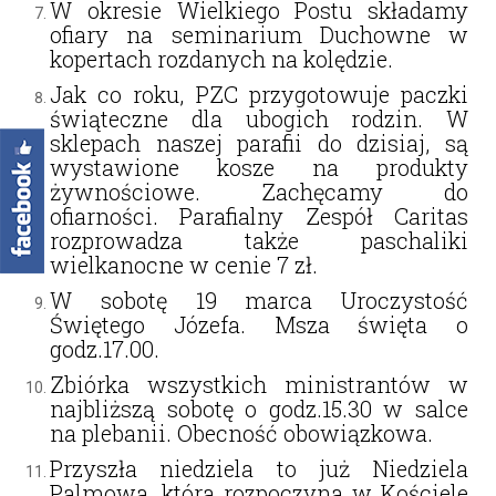
W okresie Wielkiego Postu składamy
ofiary na seminarium Duchowne w
kopertach rozdanych na kolędzie.
Jak co roku, PZC przygotowuje paczki
świąteczne dla ubogich rodzin. W
sklepach naszej parafii do dzisiaj, są
wystawione kosze na produkty
żywnościowe. Zachęcamy do
ofiarności. Parafialny Zespół Caritas
rozprowadza także paschaliki
wielkanocne w cenie 7 zł.
W sobotę 19 marca Uroczystość
Świętego Józefa. Msza święta o
godz.17.00.
Zbiórka wszystkich ministrantów w
najbliższą sobotę o godz.15.30 w salce
na plebanii. Obecność obowiązkowa.
Przyszła niedziela to już Niedziela
Palmowa, która rozpoczyna w Kościele