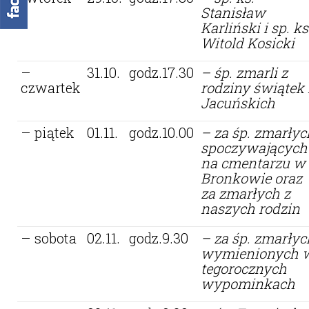
Stanisław
Karliński i sp. ks
Witold Kosicki
–
31.10.
godz.17.30
– śp. zmarli z
czwartek
rodziny świątek 
Jacuńskich
– piątek
01.11.
godz.10.00
– za śp. zmarłyc
spoczywających
na cmentarzu w
Bronkowie oraz
za zmarłych z
naszych rodzin
– sobota
02.11.
godz.9.30
– za śp. zmarłyc
wymienionych 
tegorocznych
wypominkach