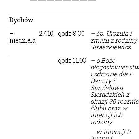
Dychów
–
27.10.
godz.8.00
– śp. Urszula i
niedziela
zmarli z rodziny
Straszkiewicz
godz.11.00
– o Boże
błogosławieńst
i zdrowie dla P.
Danuty i
Stanisława
Sieradzkich z
okazji 30 roczni
ślubu oraz w
intencji ich
rodziny
– w intencji P.
Iwony i