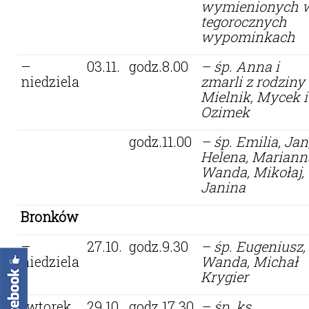
wymienionych 
tegorocznych
wypominkach
–
03.11.
godz.8.00
– śp. Anna i
niedziela
zmarli z rodziny
Mielnik, Mycek i
Ozimek
godz.11.00
– śp. Emilia, Jan
Helena, Mariann
Wanda, Mikołaj,
Janina
Bronków
–
27.10.
godz.9.30
– śp. Eugeniusz,
niedziela
Wanda, Michał
Krygier
-wtorek
29.10.
godz.17.30
– śp. ks.