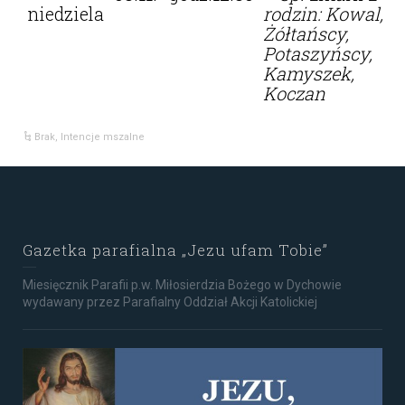
niedziela
rodzin: Kowal,
Żółtańscy,
Potaszyńscy,
Kamyszek,
Koczan
Brak
,
Intencje mszalne
Gazetka parafialna „Jezu ufam Tobie”
Miesięcznik Parafii p.w. Miłosierdzia Bożego w Dychowie
wydawany przez Parafialny Oddział Akcji Katolickiej