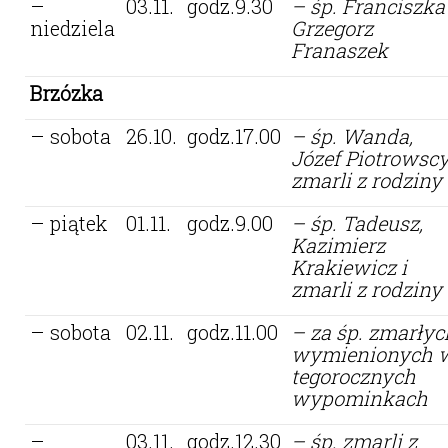
–
03.11.
godz.9.30
– śp. Franciszka 
niedziela
Grzegorz
Franaszek
Brzózka
– sobota
26.10.
godz.17.00
– śp. Wanda,
Józef Piotrowscy
zmarli z rodziny
– piątek
01.11.
godz.9.00
– śp. Tadeusz,
Kazimierz
Krakiewicz i
zmarli z rodziny
– sobota
02.11.
godz.11.00
– za śp. zmarłyc
wymienionych 
tegorocznych
wypominkach
–
03.11.
godz.12.30
– śp. zmarli z