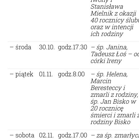
Stanisława
Mielnik z okazji
40 rocznicy ślub
oraz w intencji
ich rodziny
– środa
30.10.
godz.17.30
– śp. Janina,
Tadeusz Łoś – o
córki Ireny
– piątek
01.11.
godz.8.00
– śp. Helena,
Marcin
Beresteccy i
zmarli z rodziny,
śp. Jan Bisko w
20 rocznicę
śmierci i zmarli 
rodziny Bisko
– sobota
02.11.
godz.17.00
– za śp. zmarłyc