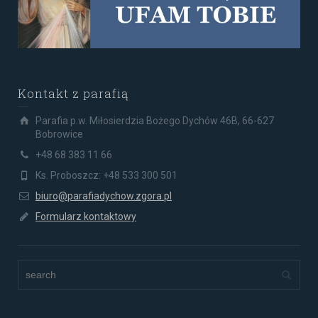
Kontakt z parafią
Parafia p.w. Miłosierdzia Bożego Dychów 46B, 66-627
Bobrowice
+48 68 383 11 66
Ks. Proboszcz: +48 533 300 501
biuro@parafiadychow.zgora.pl
Formularz kontaktowy