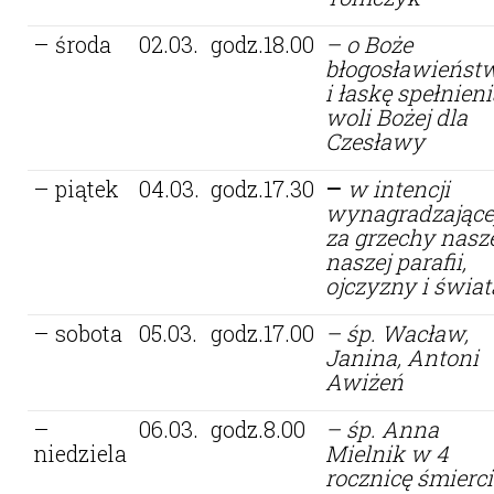
– środa
02.03.
godz.18.00
– o Boże
błogosławieńst
i łaskę spełnieni
woli Bożej dla
Czesławy
– piątek
04.03.
godz.17.30
–
w intencji
wynagradzające
za grzechy nasze
naszej parafii,
ojczyzny i świat
– sobota
05.03.
godz.17.00
– śp. Wacław,
Janina, Antoni
Awiżeń
–
06.03.
godz.8.00
– śp. Anna
niedziela
Mielnik w 4
rocznicę śmierci