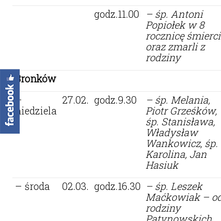
godz.11.00
– śp. Antoni
Popiołek w 8
rocznicę śmierci
oraz zmarli z
rodziny
Bronków
–
27.02.
godz.9.30
– śp. Melania,
niedziela
Piotr Grześków,
śp. Stanisława,
Władysław
Wankowicz, śp.
Karolina, Jan
Hasiuk
– środa
02.03.
godz.16.30
–
śp. Leszek
Maćkowiak – o
rodziny
Patynowskich