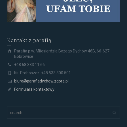
Kontakt z parafią
Parafia p.w. Miłosierdzia Bożego Dychów 46B, 66-627
Bobrowice
+48 68 383 11 66
Ks. Proboszcz: +48 533 300 501
biuro@parafiadychow.zgora.pl
Formularz kontaktowy