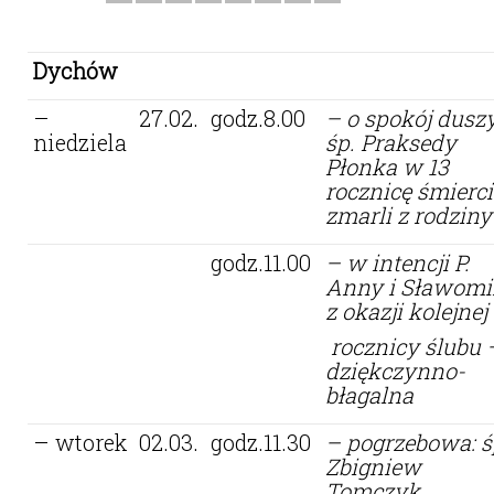
Dychów
–
27.02.
godz.8.00
– o spokój dusz
niedziela
śp. Praksedy
Płonka w 13
rocznicę śmierci
zmarli z rodziny
godz.11.00
– w intencji P.
Anny i Sławomi
z okazji kolejnej
rocznicy ślubu 
dziękczynno-
błagalna
– wtorek
02.03.
godz.11.30
– pogrzebowa: ś
Zbigniew
Tomczyk