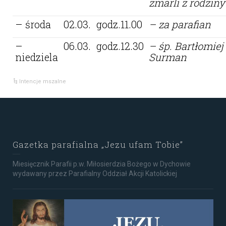
zmarli z rodziny
– środa
02.03.
godz.11.00
– za parafian
–
06.03.
godz.12.30
– śp. Bartłomiej
niedziela
Surman
Intencje mszalne
Gazetka parafialna „Jezu ufam Tobie”
Miesięcznik Parafii p.w. Miłosierdzia Bożego w Dychowie
wydawany przez Parafialny Oddział Akcji Katolickiej