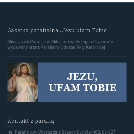
Gazetka parafialna „Jezu ufam Tobie”
Miesięcznik Parafii p.w. Miłosierdzia Bożego w Dychowie
wydawany przez Parafialny Oddział Akcji Katolickiej
Kontakt z parafią
Parafia p.w. Miłosierdzia Bożego Dychów 46B, 66-627