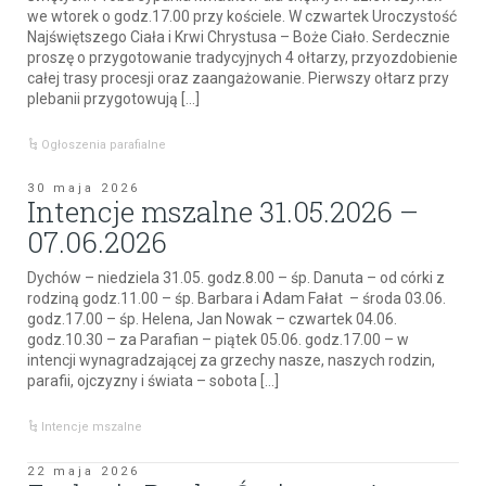
we wtorek o godz.17.00 przy kościele. W czwartek Uroczystość
Najświętszego Ciała i Krwi Chrystusa – Boże Ciało. Serdecznie
proszę o przygotowanie tradycyjnych 4 ołtarzy, przyozdobienie
całej trasy procesji oraz zaangażowanie. Pierwszy ołtarz przy
plebanii przygotowują […]
Ogłoszenia parafialne
30 maja 2026
Intencje mszalne 31.05.2026 –
07.06.2026
Dychów – niedziela 31.05. godz.8.00 – śp. Danuta – od córki z
rodziną godz.11.00 – śp. Barbara i Adam Fałat – środa 03.06.
godz.17.00 – śp. Helena, Jan Nowak – czwartek 04.06.
godz.10.30 – za Parafian – piątek 05.06. godz.17.00 – w
intencji wynagradzającej za grzechy nasze, naszych rodzin,
parafii, ojczyzny i świata – sobota […]
Intencje mszalne
22 maja 2026