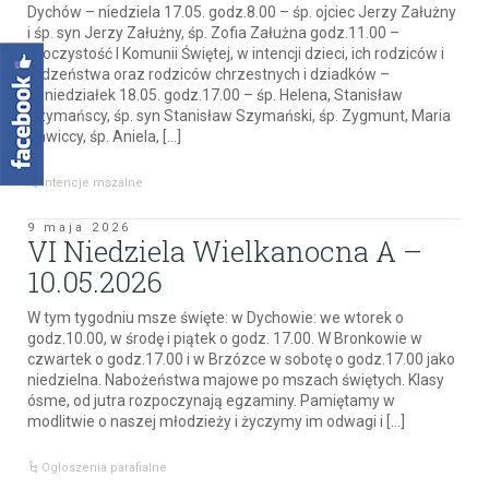
Dychów – niedziela 17.05. godz.8.00 – śp. ojciec Jerzy Załużny
i śp. syn Jerzy Załużny, śp. Zofia Załużna godz.11.00 –
Uroczystość I Komunii Świętej, w intencji dzieci, ich rodziców i
rodzeństwa oraz rodziców chrzestnych i dziadków –
poniedziałek 18.05. godz.17.00 – śp. Helena, Stanisław
Szymańscy, śp. syn Stanisław Szymański, śp. Zygmunt, Maria
Sawiccy, śp. Aniela, […]
Intencje mszalne
9 maja 2026
VI Niedziela Wielkanocna A –
10.05.2026
W tym tygodniu msze święte: w Dychowie: we wtorek o
godz.10.00, w środę i piątek o godz. 17.00. W Bronkowie w
czwartek o godz.17.00 i w Brzózce w sobotę o godz.17.00 jako
niedzielna. Nabożeństwa majowe po mszach świętych. Klasy
ósme, od jutra rozpoczynają egzaminy. Pamiętamy w
modlitwie o naszej młodzieży i życzymy im odwagi i […]
Ogłoszenia parafialne