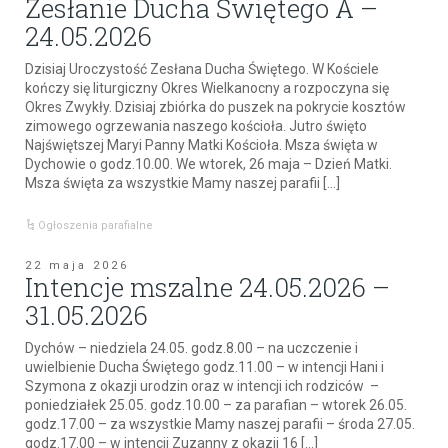
Zesłanie Ducha Świętego A –
24.05.2026
Dzisiaj Uroczystość Zesłana Ducha Świętego. W Kościele
kończy się liturgiczny Okres Wielkanocny a rozpoczyna się
Okres Zwykły. Dzisiaj zbiórka do puszek na pokrycie kosztów
zimowego ogrzewania naszego kościoła. Jutro święto
Najświętszej Maryi Panny Matki Kościoła. Msza święta w
Dychowie o godz.10.00. We wtorek, 26 maja – Dzień Matki.
Msza święta za wszystkie Mamy naszej parafii […]
Ogłoszenia parafialne
22 maja 2026
Intencje mszalne 24.05.2026 –
31.05.2026
Dychów – niedziela 24.05. godz.8.00 – na uczczenie i
uwielbienie Ducha Świętego godz.11.00 – w intencji Hani i
Szymona z okazji urodzin oraz w intencji ich rodziców –
poniedziałek 25.05. godz.10.00 – za parafian – wtorek 26.05.
godz.17.00 – za wszystkie Mamy naszej parafii – środa 27.05.
godz.17.00 – w intencji Zuzanny z okazji 16 […]